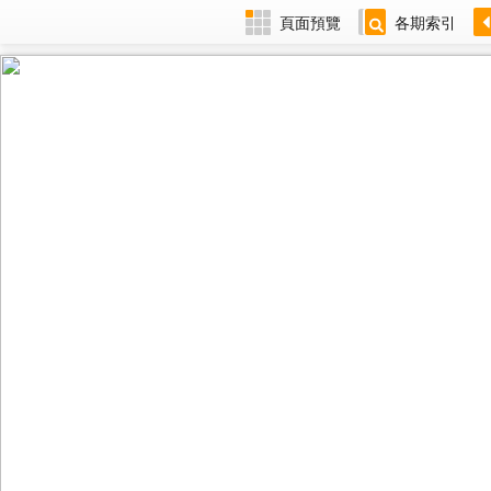
頁面預覽
各期索引