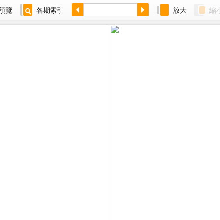
預覽
各期索引
放大
縮