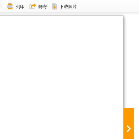
小
列印
轉寄
下載圖片