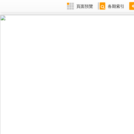
頁面預覽
各期索引