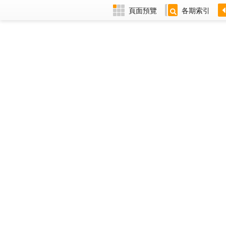
頁面預覽
各期索引