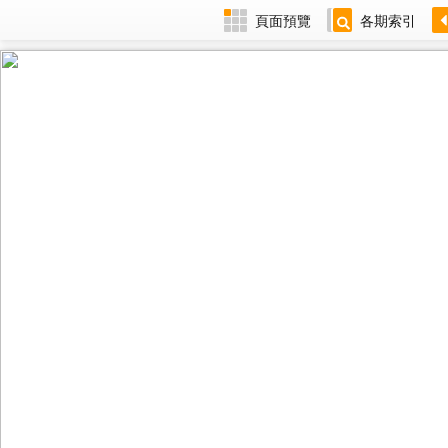
頁面預覽
各期索引