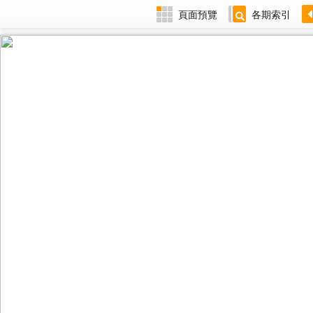
頁面預覽
各期索引