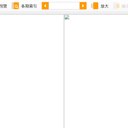
預覽
各期索引
放大
縮