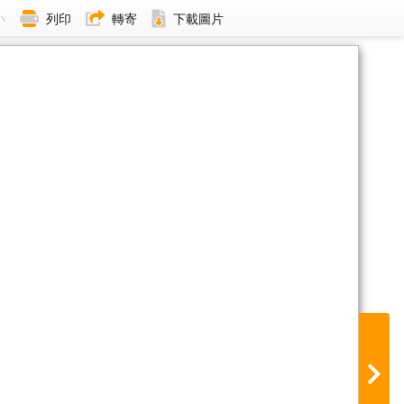
小
列印
轉寄
下載圖片