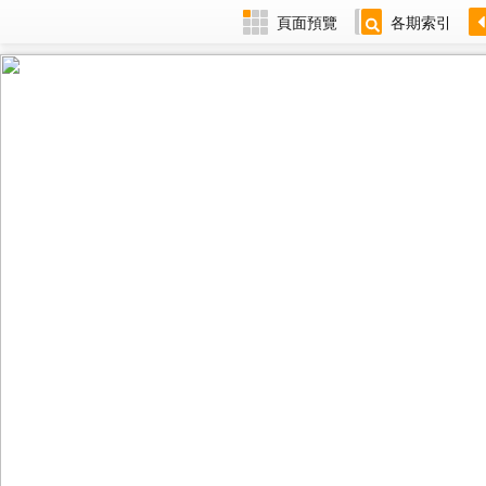
頁面預覽
各期索引