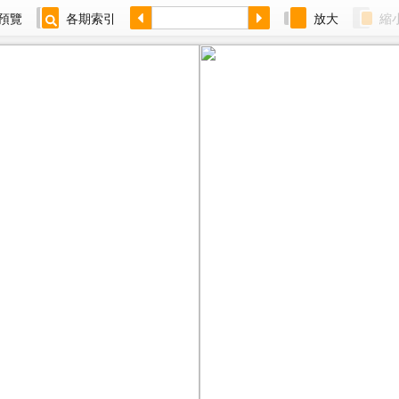
預覽
各期索引
放大
縮