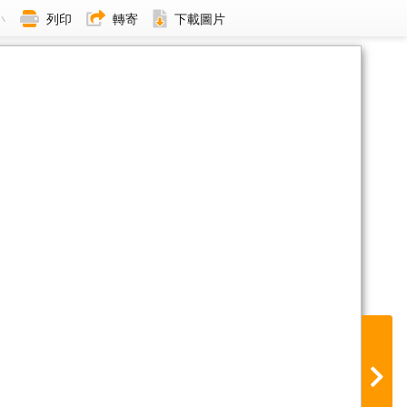
小
列印
轉寄
下載圖片