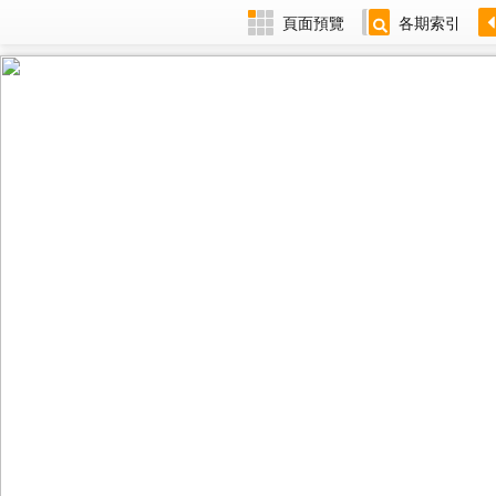
頁面預覽
各期索引