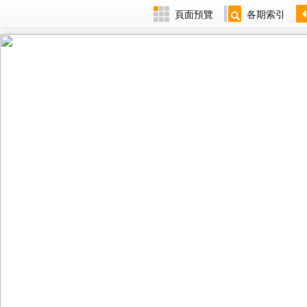
頁面預覽
各期索引