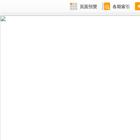
頁面預覽
各期索引