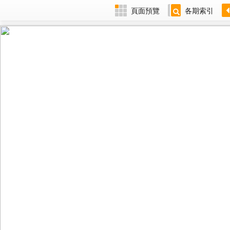
頁面預覽
各期索引