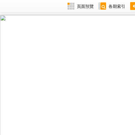
頁面預覽
各期索引