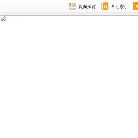
頁面預覽
各期索引