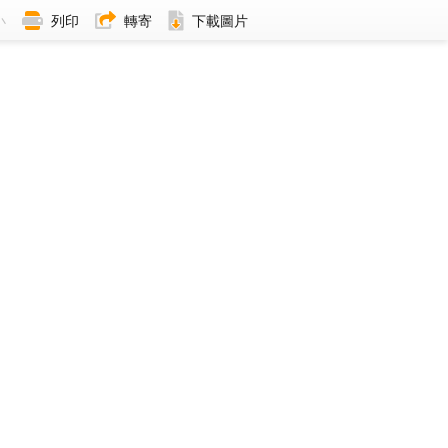
小
列印
轉寄
下載圖片