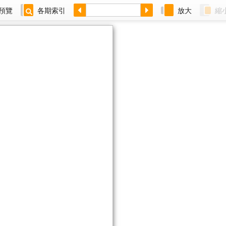
預覽
各期索引
放大
縮