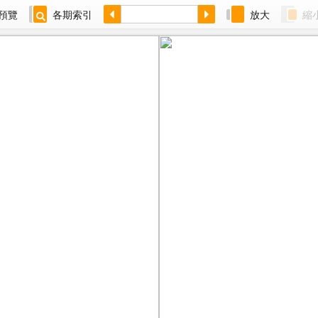
預覽
各期索引
放大
縮