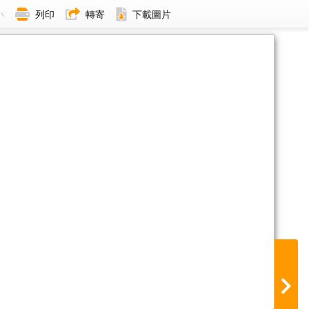
小
列印
轉寄
下載圖片