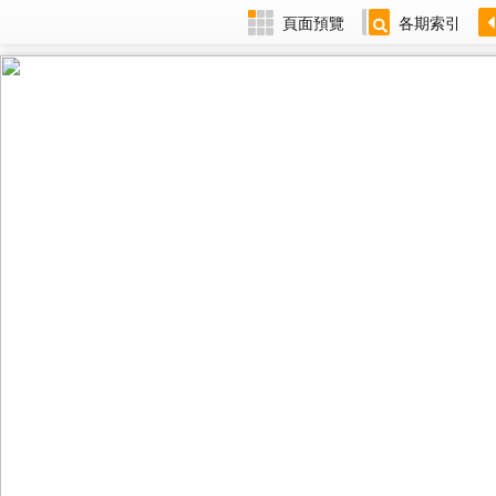
頁面預覽
各期索引