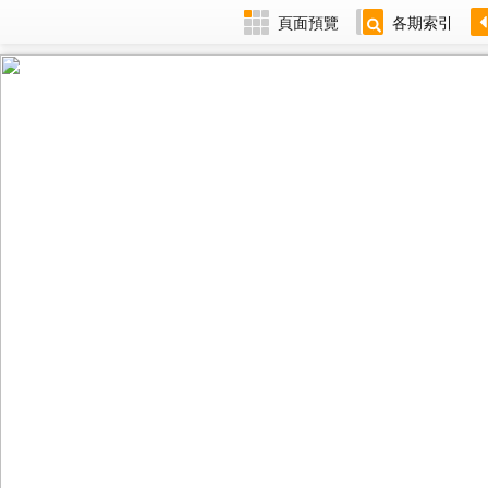
頁面預覽
各期索引