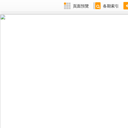
頁面預覽
各期索引