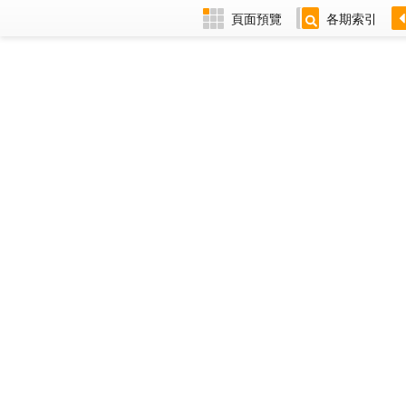
頁面預覽
各期索引