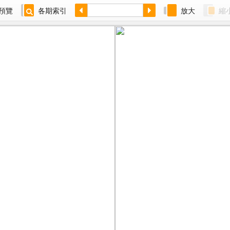
預覽
各期索引
放大
縮