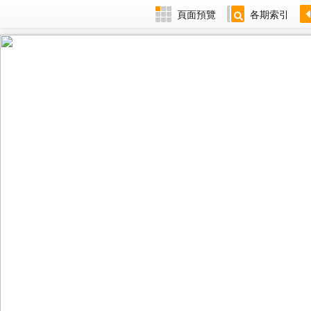
頁面預覽
各期索引