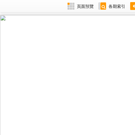
頁面預覽
各期索引