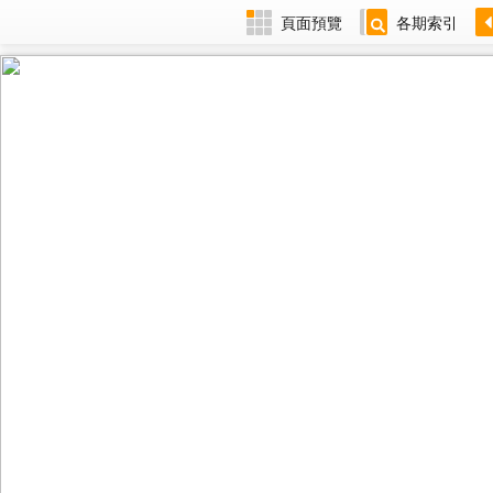
頁面預覽
各期索引