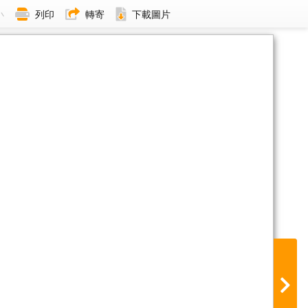
小
列印
轉寄
下載圖片