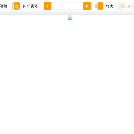
預覽
各期索引
放大
縮