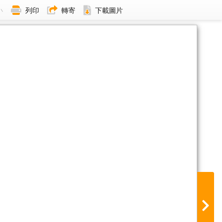
小
列印
轉寄
下載圖片