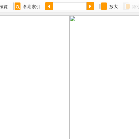
預覽
各期索引
放大
縮