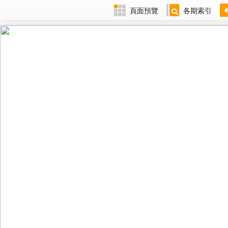
頁面預覽
各期索引