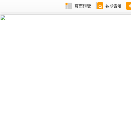
頁面預覽
各期索引