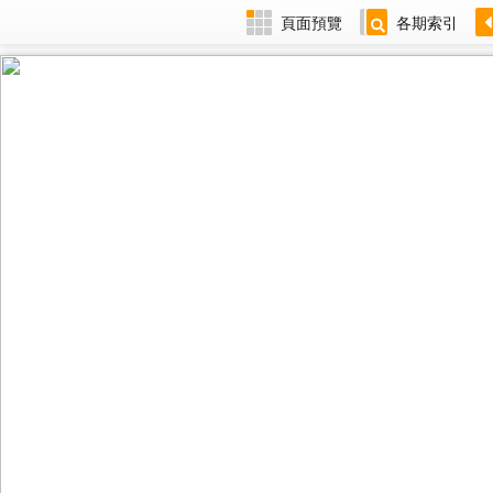
頁面預覽
各期索引