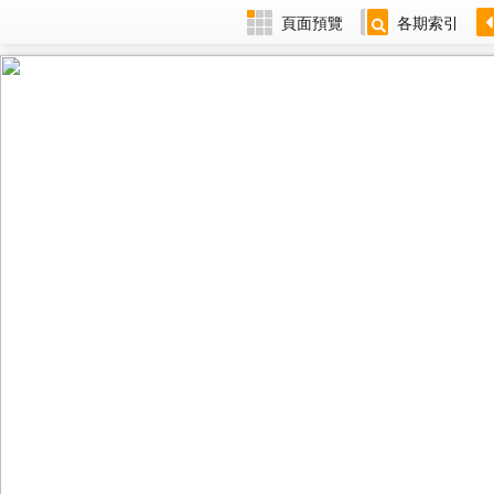
頁面預覽
各期索引