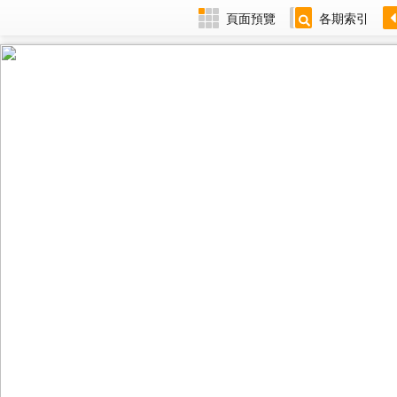
頁面預覽
各期索引