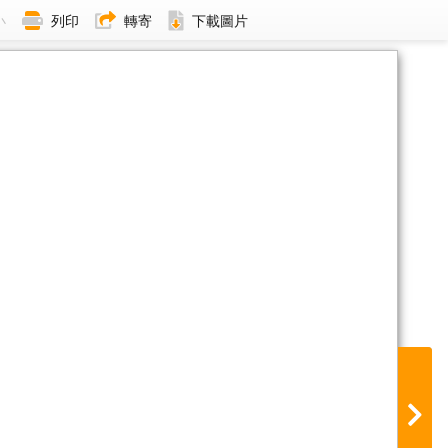
小
列印
轉寄
下載圖片