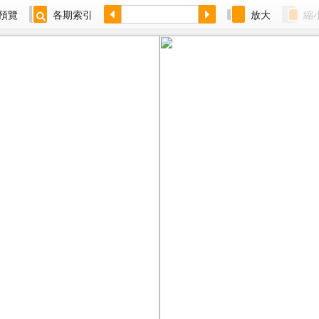
預覽
各期索引
放大
縮