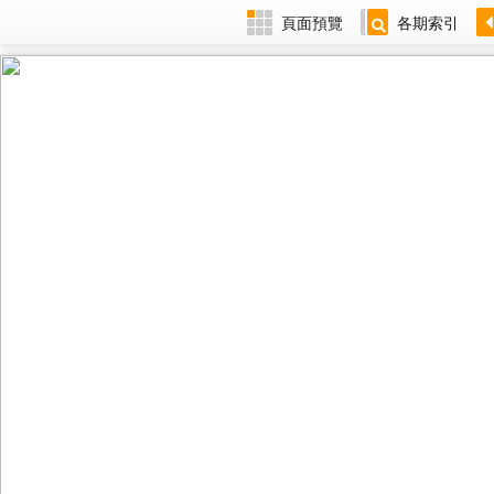
頁面預覽
各期索引