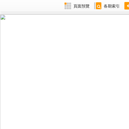
頁面預覽
各期索引