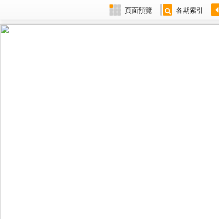
頁面預覽
各期索引