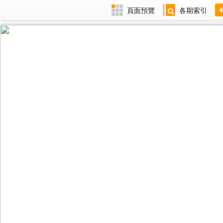
頁面預覽
各期索引