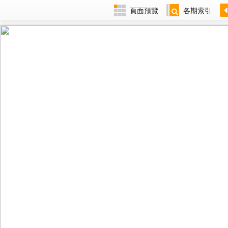
頁面預覽
各期索引