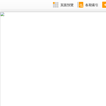
頁面預覽
各期索引