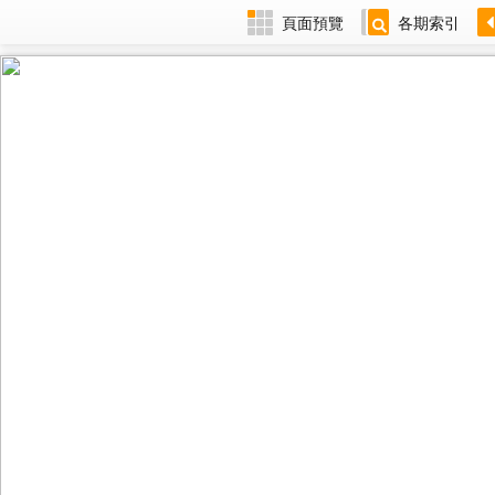
頁面預覽
各期索引