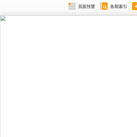
頁面預覽
各期索引