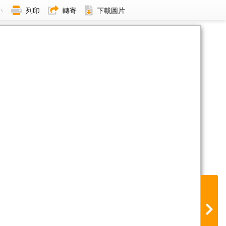
小
列印
轉寄
下載圖片