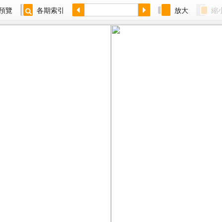
預覽
各期索引
放大
縮