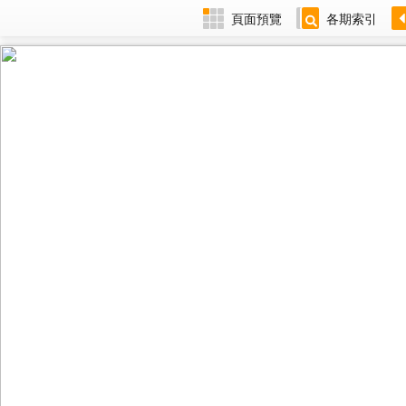
頁面預覽
各期索引