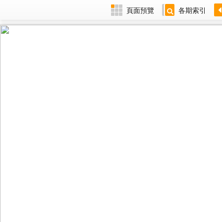
頁面預覽
各期索引