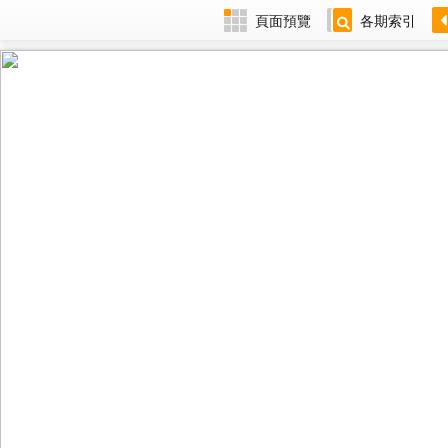
頁面預覽
各期索引