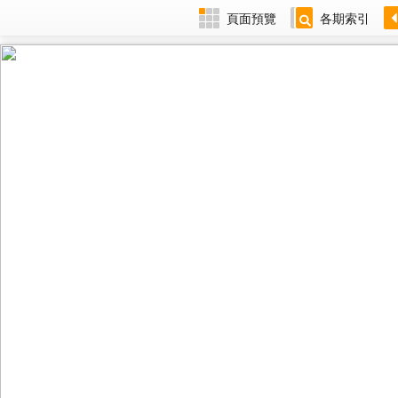
頁面預覽
各期索引