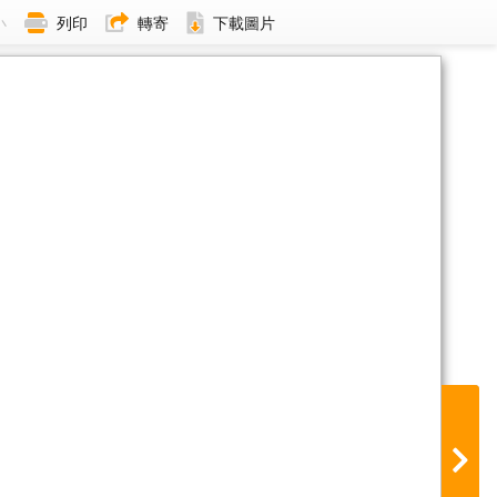
小
列印
轉寄
下載圖片