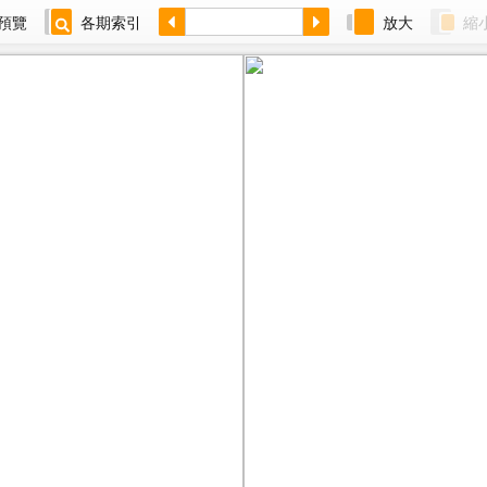
預覽
各期索引
放大
縮