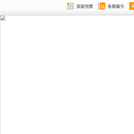
頁面預覽
各期索引