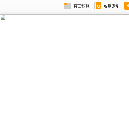
頁面預覽
各期索引