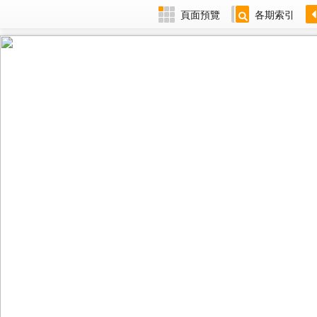
頁面預覽
各期索引